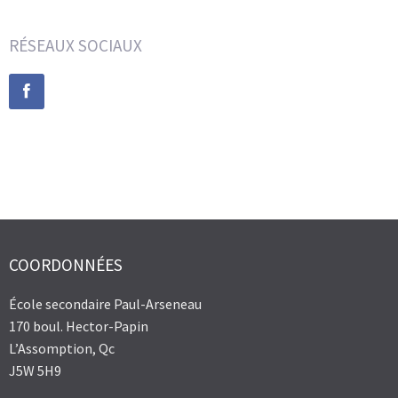
RÉSEAUX SOCIAUX
COORDONNÉES
École secondaire Paul-Arseneau
170 boul. Hector-Papin
L’Assomption, Qc
J5W 5H9