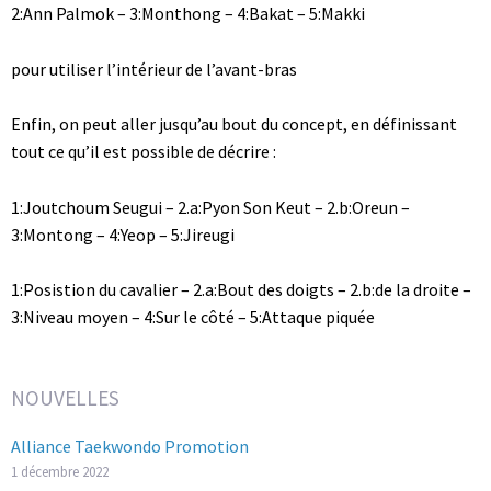
2:Ann Palmok – 3:Monthong – 4:Bakat – 5:Makki
pour utiliser l’intérieur de l’avant-bras
Enfin, on peut aller jusqu’au bout du concept, en définissant
tout ce qu’il est possible de décrire :
1:Joutchoum Seugui – 2.a:Pyon Son Keut – 2.b:Oreun –
3:Montong – 4:Yeop – 5:Jireugi
1:Posistion du cavalier – 2.a:Bout des doigts – 2.b:de la droite –
3:Niveau moyen – 4:Sur le côté – 5:Attaque piquée
NOUVELLES
Alliance Taekwondo Promotion
1 décembre 2022