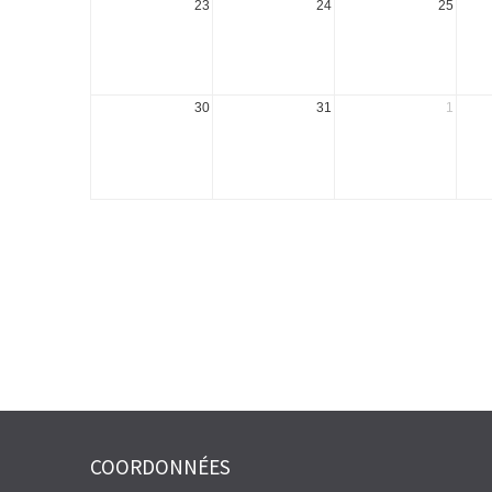
23
24
25
30
31
1
COORDONNÉES