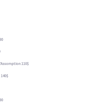
30
00
ption 110$
0$
30