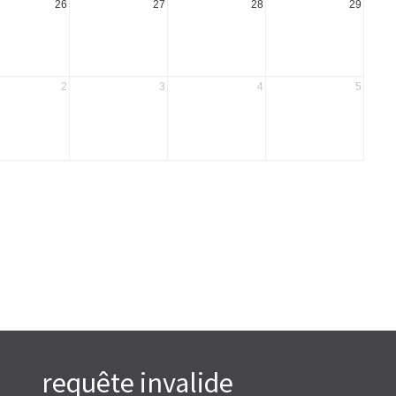
26
27
28
29
2
3
4
5
requête invalide