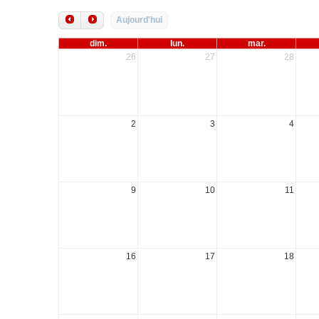
Aujourd'hui
dim.
lun.
mar.
26
27
28
2
3
4
9
10
11
16
17
18