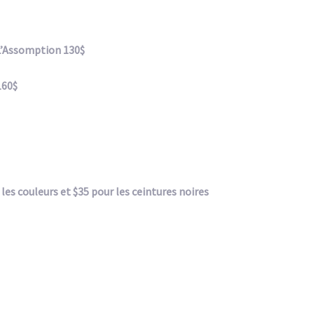
00
mption 130$
0$
les couleurs et $35 pour les ceintures noires