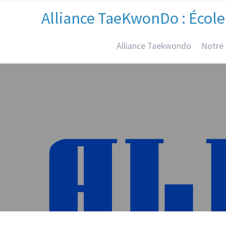
Alliance TaeKwonDo : École
Alliance Taekwondo
Notre