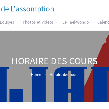
 de L'assomption
 Équipes
Photos et Videos
Le Taekwondo
Calend
HORAIRE DES COURS
Home
Horaire des cours