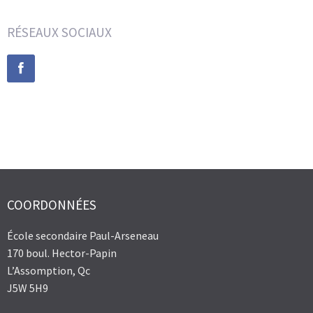
RÉSEAUX SOCIAUX
COORDONNÉES
École secondaire Paul-Arseneau
170 boul. Hector-Papin
L’Assomption, Qc
J5W 5H9