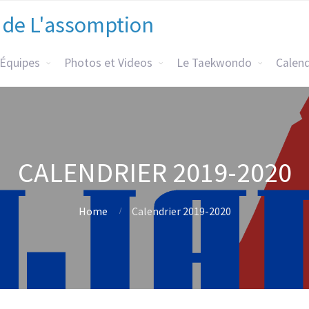
 de L'assomption
 Équipes
Photos et Videos
Le Taekwondo
Calend
CALENDRIER 2019-2020
Home
Calendrier 2019-2020