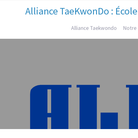
Alliance TaeKwonDo : École
Alliance Taekwondo
Notre