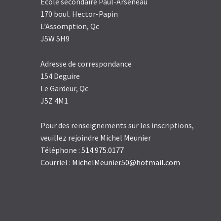
École secondaire Paul-Arseneau
170 boul. Hector-Papin
L’Assomption, Qc
J5W 5H9
Adresse de correspondance
154 Deguire
Le Gardeur, Qc
J5Z 4M1
Pour des renseignements sur les inscriptions,
veuillez rejoindre Michel Meunier
Téléphone :
514.975.0177
Courriel :
MichelMeunier50@hotmail.com