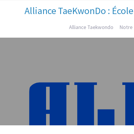
Alliance TaeKwonDo : École
Alliance Taekwondo
Notre