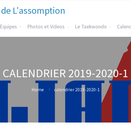
 de L'assomption
 Équipes
Photos et Videos
Le Taekwondo
Calend
CALENDRIER 2019-2020-1
Home
calendrier 2019-2020-1